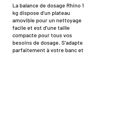
La balance de dosage Rhino 1
kg dispose d'un plateau
amovible pour un nettoyage
facile et est d'une taille
compacte pour tous vos
besoins de dosage. S'adapte
parfaitement à votre banc et
dispose d'un écran incliné
pour une lecture facile.
Caractéristiques:
Tare/Étalonnage
Couvercle/plateau amovible
Caractéristiques:
Capacité : 1000g
Précision : 0,1 g
Dimensions de la plateforme :
69 mm x 69 mm
Matériau de la plate-forme :