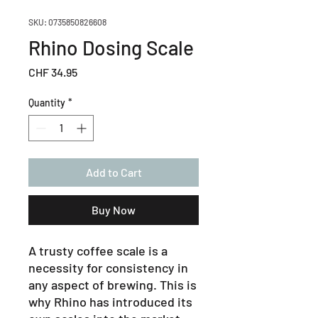
SKU: 0735850826608
Rhino Dosing Scale
Price
CHF 34.95
Quantity
*
Add to Cart
Buy Now
A trusty coffee scale is a
necessity for consistency in
any aspect of brewing. This is
why Rhino has introduced its