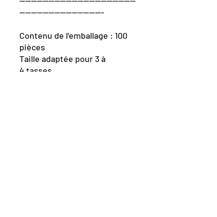
----------------------------------------
-----------------------------
Contenu de l'emballage : 100
pièces
Taille adaptée pour 3 à
4 tasses.
Subscribe Form
Submit