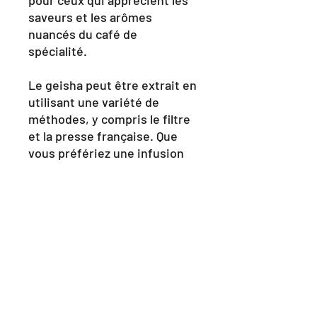
saveurs et les arômes
nuancés du café de
spécialité.
Le geisha peut être extrait en
utilisant une variété de
méthodes, y compris le filtre
et la presse française. Que
vous préfériez une infusion
de filtre rapide et facile ou
une presse française lente et
tranquille, Geisha offre une
expérience de café délicieuse
et mémorable.
Si vous cherchez à acheter
des grains de café Geisha,
vous pouvez les trouver dans