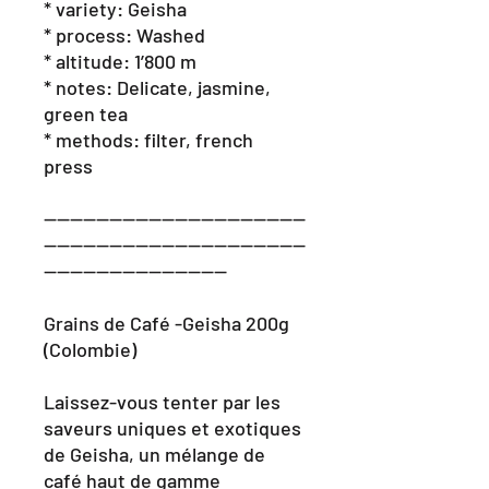
* variety: Geisha
* process:
Washed
* altitude: 1’800 m
* notes: Delicate, jasmine,
green tea
* methods:
filter, french
press
----------------------------------------
----------------------------------------
----------------------------
Grains de Café -Geisha 200g
(Colombie)
Laissez-vous tenter par les
saveurs uniques et exotiques
de Geisha, un mélange de
café haut de gamme