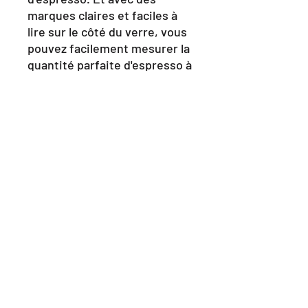
marques claires et faciles à
lire sur le côté du verre, vous
pouvez facilement mesurer la
quantité parfaite d'espresso à
chaque fois.
Non seulement le Rhino Shot
Glass est fonctionnel, mais il
est également élégant. Son
design élégant et sa forme
élégante en font un excellent
ajout à tout bar à café ou
cuisine. Et parce qu'il est
fabriqué à partir de verre
borosilicaté, il est également
résistant à la chaleur, ce qui le
rend sûr et facile à utiliser.
Que vous soyez un barista