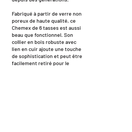
Fabriqué à partir de verre non
poreux de haute qualité, ce
Chemex de 6 tasses est aussi
beau que fonctionnel. Son
collier en bois robuste avec
lien en cuir ajoute une touche
de sophistication et peut être
facilement retiré pour le
nettoyage.
D'une capacité de 30 oz, ce
Chemex peut préparer jusqu'à
6 tasses de café, soit environ
900 ml. Et grâce à sa méthode
goutte à goutte et à ses
papiers filtres collés, le
Chemex élimine efficacement
les sédiments, offrant une