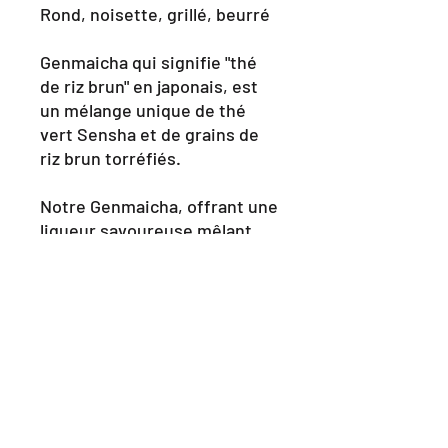
Rond, noisette, grillé, beurré
Genmaicha qui signifie "thé
de riz brun" en japonais, est
un mélange unique de thé
vert Sensha et de grains de
riz brun torréfiés.
Notre Genmaicha, offrant une
liqueur savoureuse mêlant
harmonieusement des notes
grillées, marines et végétales
cuites, se déguste à tout
moment de la journée.
Cette poudre de Genmaicha
peut être utilisée comme une
déclinaison du matcha latte,
apportant de délicieuses