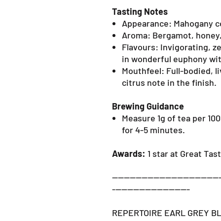
Tasting Notes
Appearance: Mahogany co
Aroma: Bergamot, honey,
Flavours: Invigorating, z
in wonderful euphony wi
Mouthfeel: Full-bodied, li
citrus note in the finish.
Brewing Guidance
Measure 1g of tea per 10
for 4-5 minutes.
Awards:
1 star at Great Ta
------------------------------------
--------------------------
REPERTOIRE EARL GREY B