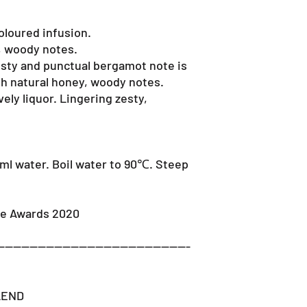
loured infusion.
 woody notes.
esty and punctual bergamot note is
th natural honey, woody notes.
vely liquor. Lingering zesty,
0ml water. Boil water to 90℃. Steep
ste Awards 2020
-----------------------------------------------
LEND