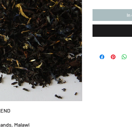
In
LEND
lands, Malawi